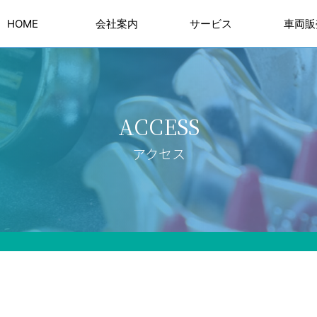
HOME
会社案内
サービス
車両販
板金・塗装・架装
車検・点検
整備・修理
車両
車
ACCESS
アクセス