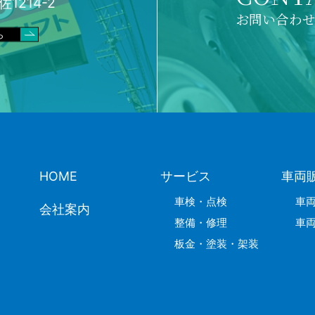
1214-2
お問い合わ
ら
HOME
サービス
車両
車検・点検
車
会社案内
整備・修理
車
板金・塗装・架装