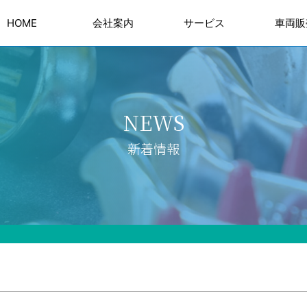
HOME
会社案内
サービス
車両販
板金・塗装・架装
車検・点検
整備・修理
車両
車
NEWS
新着情報