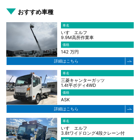
おすすめ車種
車名
いすゞエルフ
9.9M高所作業車
価格
142 万円
詳細はこちら
車名
三菱キャンターガッツ
1.4t平ボディ4WD
価格
ASK
詳細はこちら
車名
いすゞエルフ
3.8tワイドロング4段クレーン付