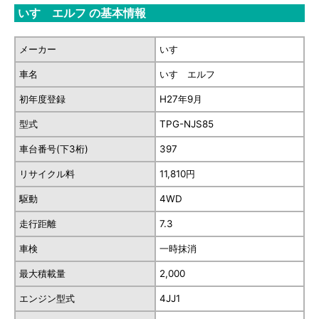
いすゞエルフ の基本情報
メーカー
いすゞ
車名
いすゞエルフ
初年度登録
H27年9月
型式
TPG-NJS85
車台番号(下3桁)
397
リサイクル料
11,810円
駆動
4WD
走行距離
7.3
車検
一時抹消
最大積載量
2,000
エンジン型式
4JJ1