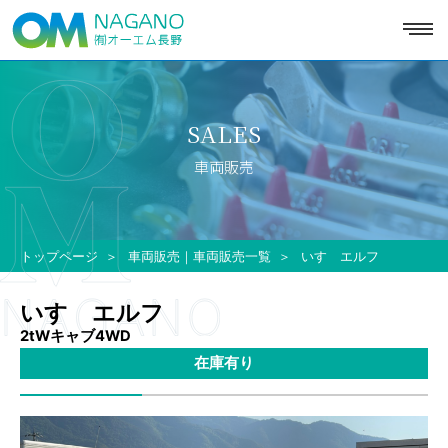
toggl
navig
SALES
車両販売
トップページ
車両販売｜車両販売一覧
いすゞエルフ
いすゞエルフ
2tWキャブ4WD
在庫有り