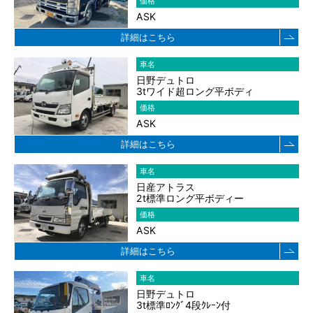
価格
ASK
詳細はこちら
車名
日野デュトロ
3tワイド超ロング平ボディ
価格
ASK
詳細はこちら
車名
日産アトラス
2t標準ロング平ボディー
価格
ASK
詳細はこちら
車名
日野デュトロ
3t標準ﾛﾝｸﾞ4段ｸﾚｰﾝ付