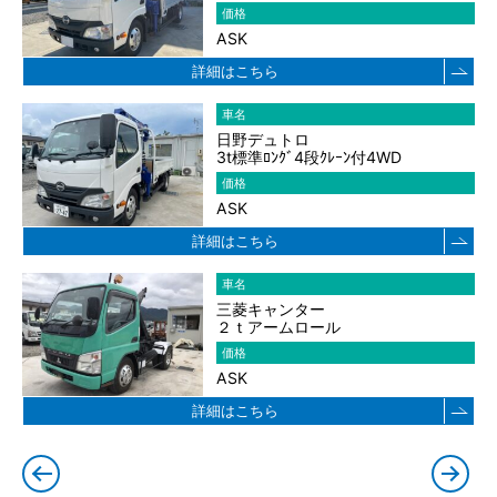
価格
ASK
詳細はこちら
車名
日野デュトロ
3t標準ﾛﾝｸﾞ4段ｸﾚｰﾝ付4WD
価格
ASK
詳細はこちら
車名
三菱キャンター
２ｔアームロール
価格
ASK
詳細はこちら