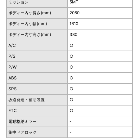
ミッション
5MT
ボディー内寸長さ(mm)
2060
ボディー内寸幅(mm)
1610
ボディー内寸高さ(mm)
380
A/C
○
P/S
○
P/W
○
ABS
○
SRS
○
坂道発進・補助装置
○
ETC
○
電動格納ミラー
-
集中ドアロック
-